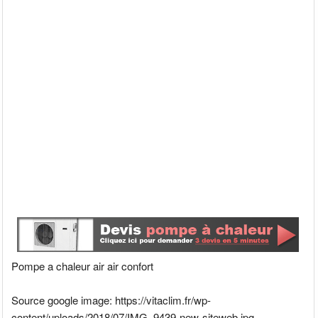
Pompe a chaleur air air confort
Source google image: https://vitaclim.fr/wp-
content/uploads/2018/07/IMG_9439-new-siteweb.jpg