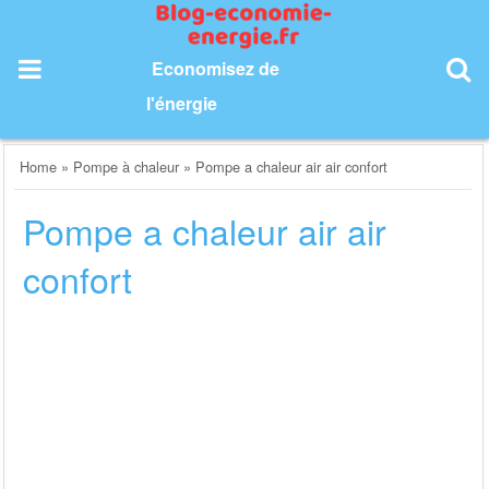
Skip
to
content
Economisez de
l'énergie
Home
»
Pompe à chaleur
»
Pompe a chaleur air air confort
Pompe a chaleur air air
confort