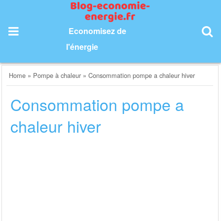
Skip
to
content
Economisez de
l'énergie
Home
»
Pompe à chaleur
»
Consommation pompe a chaleur hiver
Consommation pompe a
chaleur hiver