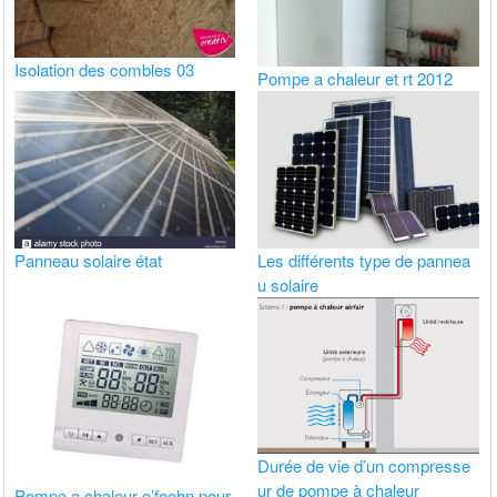
Isolation des combles 03
Pompe a chaleur et rt 2012
Panneau solaire état
Les différents type de pannea
u solaire
Durée de vie d’un compresse
ur de pompe à chaleur
Pompe a chaleur o’foehn pour