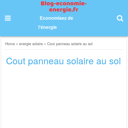
Skip
to
content
Economisez de
l'énergie
Home
»
energie solaire
»
Cout panneau solaire au sol
Cout panneau solaire au sol