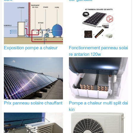
Exposition pompe a chaleur
Fonctionnement panneau solai
re antarion 120w
Prix panneau solaire chauffant
Pompe a chaleur multi split dai
kin