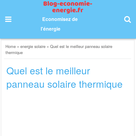
Skip
to
content
Economisez de
l'énergie
Home
»
energie solaire
»
Quel est le meilleur panneau solaire
thermique
Quel est le meilleur
panneau solaire thermique