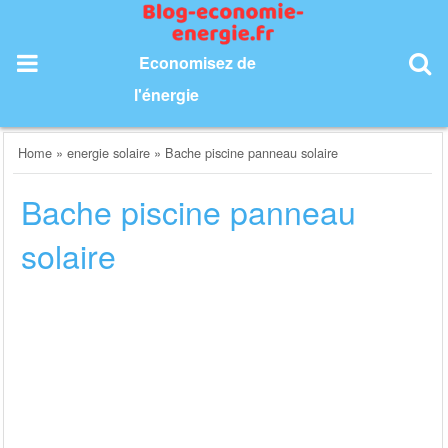
Skip
to
content
Economisez de
l'énergie
Home
»
energie solaire
»
Bache piscine panneau solaire
Bache piscine panneau
solaire