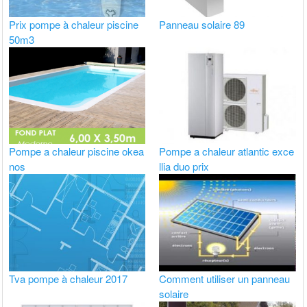
Prix pompe à chaleur piscine
Panneau solaire 89
50m3
Pompe a chaleur piscine okea
Pompe a chaleur atlantic exce
nos
llia duo prix
Tva pompe à chaleur 2017
Comment utiliser un panneau
solaire