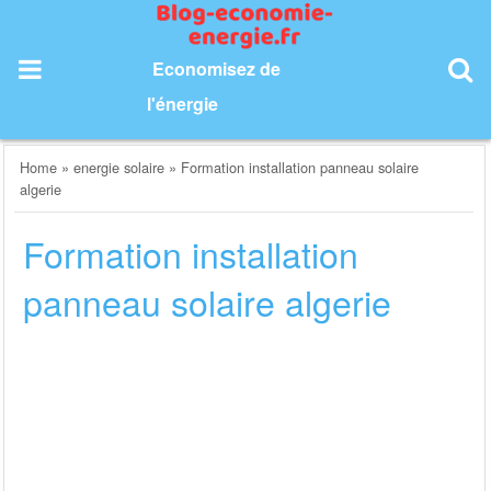
Skip
to
content
Economisez de
l'énergie
Home
»
energie solaire
»
Formation installation panneau solaire
algerie
Formation installation
panneau solaire algerie