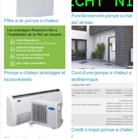
Fonctionnement pompe a chal
Filtre a air pompe a chaleur
eur air/eau
Pompe a chaleur avantages et
Cout d’une pompe a chaleur a
inconvénients
erothermique
Credit d impot pompe a chaleu
r