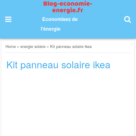
Skip
to
content
Economisez de
l'énergie
Home
»
energie solaire
»
Kit panneau solaire ikea
Kit panneau solaire ikea