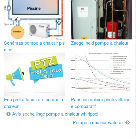
Schémas pompe a chaleur pis
Zaegel held pompe a chaleur
cine
Eco pret a taux zero pompe a
Panneau solaire photovoltaiqu
chaleur
e comparatif
Navigation
Avis seche linge pompe a chaleur whirlpool
de
Pompe a chaleur waterair
l’article