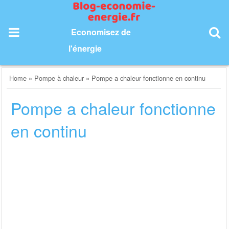
Skip
to
content
Economisez de
l'énergie
Home
»
Pompe à chaleur
»
Pompe a chaleur fonctionne en continu
Pompe a chaleur fonctionne
en continu