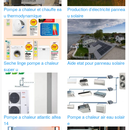
Pompe a chaleur et chauffe ea
Production d’électricité pannea
u thermodynamique
u solaire
Seche linge pompe a chaleur
Aide etat pour panneau solaire
super u
Pompe a chaleur atlantic alfea
Pompe a chaleur air eau solair
14
e