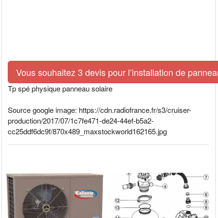
Vous souhaitez 3 devis pour l’installation de pann
Tp spé physique panneau solaire
Source google image: https://cdn.radiofrance.fr/s3/cruiser-
production/2017/07/1c7fe471-de24-44ef-b5a2-
cc25ddf6dc9f/870x489_maxstockworld162165.jpg