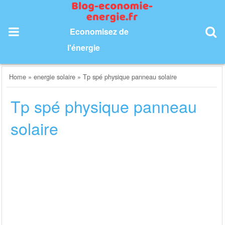
Skip
to
content
Economisez de
l'énergie
Home
»
energie solaire
»
Tp spé physique panneau solaire
Tp spé physique panneau
solaire