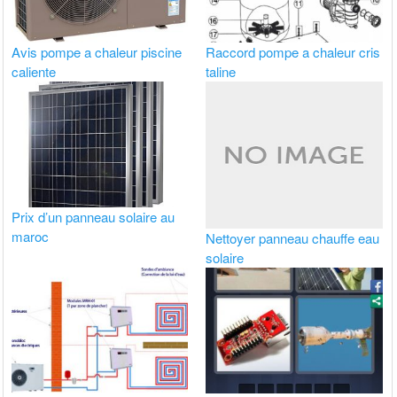
Avis pompe a chaleur piscine
Raccord pompe a chaleur cris
caliente
taline
Prix d’un panneau solaire au
maroc
Nettoyer panneau chauffe eau
solaire